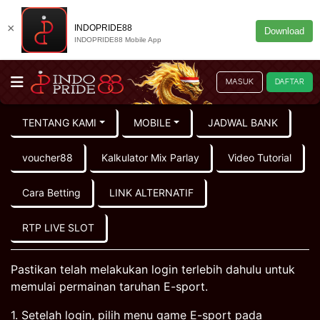
×
INDOPRIDE88
Download
INDOPRIDE88 Mobile App
MASUK
DAFTAR
TENTANG KAMI
MOBILE
JADWAL BANK
voucher88
Kalkulator Mix Parlay
Video Tutorial
Cara Betting
LINK ALTERNATIF
RTP LIVE SLOT
Pastikan telah melakukan login terlebih dahulu untuk
memulai permainan taruhan E-sport.
1. Setelah login, pilih menu game E-sport pada