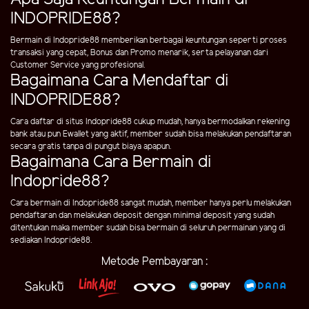
INDOPRIDE88?
Bermain di Indopride88 memberikan berbagai keuntungan seperti proses
transaksi yang cepat, Bonus dan Promo menarik, serta pelayanan dari
Customer Service yang profesional.
Bagaimana Cara Mendaftar di
INDOPRIDE88?
Cara daftar di situs Indopride88 cukup mudah, hanya bermodalkan rekening
bank atau pun Ewallet yang aktif, member sudah bisa melakukan pendaftaran
secara gratis tanpa di pungut biaya apapun.
Bagaimana Cara Bermain di
Indopride88?
Cara bermain di Indopride88 sangat mudah, member hanya perlu melakukan
pendaftaran dan melakukan deposit dengan minimal deposit yang sudah
ditentukan maka member sudah bisa bermain di seluruh permainan yang di
sediakan Indopride88.
Metode Pembayaran :