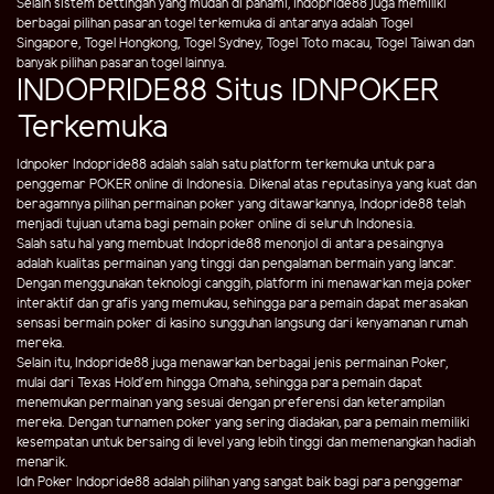
Selain sistem bettingan yang mudah di pahami, indopride88 juga memiliki
berbagai pilihan pasaran togel terkemuka di antaranya adalah Togel
Singapore, Togel Hongkong, Togel Sydney, Togel Toto macau, Togel Taiwan dan
banyak pilihan pasaran togel lainnya.
INDOPRIDE88 Situs IDNPOKER
Terkemuka
Idnpoker Indopride88 adalah salah satu platform terkemuka untuk para
penggemar POKER online di Indonesia. Dikenal atas reputasinya yang kuat dan
beragamnya pilihan permainan poker yang ditawarkannya, Indopride88 telah
menjadi tujuan utama bagi pemain poker online di seluruh Indonesia.
Salah satu hal yang membuat Indopride88 menonjol di antara pesaingnya
adalah kualitas permainan yang tinggi dan pengalaman bermain yang lancar.
Dengan menggunakan teknologi canggih, platform ini menawarkan meja poker
interaktif dan grafis yang memukau, sehingga para pemain dapat merasakan
sensasi bermain poker di kasino sungguhan langsung dari kenyamanan rumah
mereka.
Selain itu, Indopride88 juga menawarkan berbagai jenis permainan Poker,
mulai dari Texas Hold'em hingga Omaha, sehingga para pemain dapat
menemukan permainan yang sesuai dengan preferensi dan keterampilan
mereka. Dengan turnamen poker yang sering diadakan, para pemain memiliki
kesempatan untuk bersaing di level yang lebih tinggi dan memenangkan hadiah
menarik.
Idn Poker Indopride88 adalah pilihan yang sangat baik bagi para penggemar