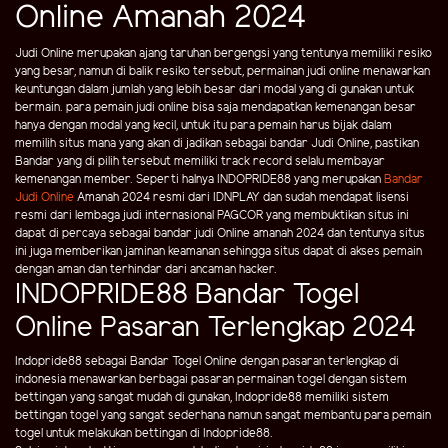
Online Amanah 2024
Judi Online merupakan ajang taruhan bergengsi yang tentunya memiliki resiko
yang besar, namun di balik resiko tersebut, permainan judi online menawarkan
keuntungan dalam jumlah yang lebih besar dari modal yang di gunakan untuk
bermain. para pemain judi online bisa saja mendapatkan kemenangan besar
hanya dengan modal yang kecil, untuk itu para pemain harus bijak dalam
memilih situs mana yang akan di jadikan sebagai bandar Judi Online, pastikan
Bandar yang di pilih tersebut memiliki track record selalu membayar
kemenangan member. Seperti halnya INDOPRIDE88 yang merupakan
Bandar
Judi Online
Amanah 2024 resmi dari IDNPLAY dan sudah mendapat lisensi
resmi dari lembaga judi internasional PAGCOR yang membuktikan situs ini
dapat di percaya sebagai bandar judi Online amanah 2024 dan tentunya situs
ini juga memberikan jaminan keamanan sehingga situs dapat di akses pemain
dengan aman dan terhindar dari ancaman hacker.
INDOPRIDE88 Bandar Togel
Online Pasaran Terlengkap 2024
Indopride88 sebagai Bandar Togel Online dengan pasaran terlengkap di
indonesia menawarkan berbagai pasaran permainan togel dengan sistem
bettingan yang sangat mudah di gunakan, Indopride88 memiliki sistem
bettingan togel yang sangat sederhana namun sangat membantu para pemain
togel untuk melakukan bettingan di Indopride88.